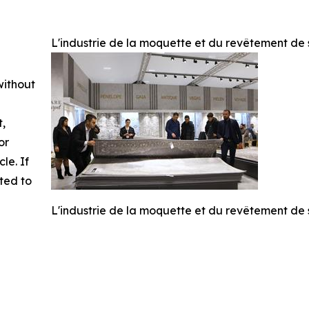
L'industrie de la moquette et du revêtement de s
without
t,
or
cle. If
ted to
L'industrie de la moquette et du revêtement de s