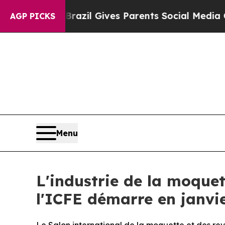
o Youth
Brazil Gives Parents Social Media Control
AGP PICKS
Menu
L'industrie de la moquet
l'ICFE démarre en janvi