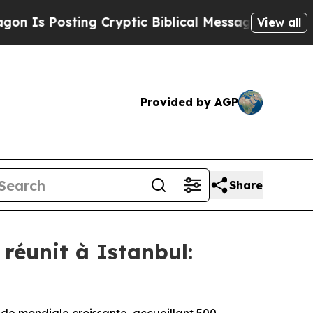
 Posting Cryptic Biblical Messages on Social Me
View all
Provided by AGP
Share
 réunit à Istanbul: