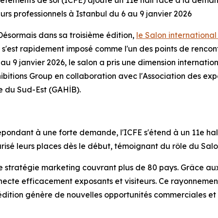
vêtements de sol (ICFE) ajoute un 11e hall face à la dema
urs professionnels à Istanbul du 6 au 9 janvier 2026
sormais dans sa troisième édition,
le Salon internationa
s'est rapidement imposé comme l'un des points de rencont
au 9 janvier 2026, le salon a pris une dimension internatio
hibitions Group en collaboration avec l'Association des expo
ie du Sud-Est (GAHİB).
pondant à une forte demande, l'ICFE s'étend à un 11e hall
é leurs places dès le début, témoignant du rôle du Salon 
une stratégie marketing couvrant plus de 80 pays. Grâce 
ecte efficacement exposants et visiteurs. Ce rayonnement
dition génère de nouvelles opportunités commerciales et 