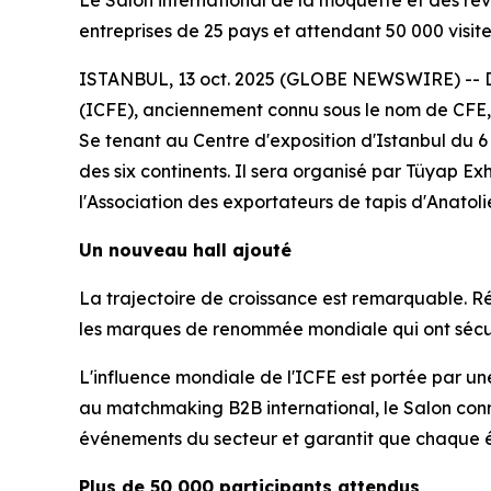
Le Salon international de la moquette et des re
entreprises de 25 pays et attendant 50 000 visite
ISTANBUL, 13 oct. 2025 (GLOBE NEWSWIRE) -- Dé
(ICFE), anciennement connu sous le nom de CFE, 
Se tenant au Centre d'exposition d'Istanbul du 6 
des six continents. Il sera organisé par Tüyap Ex
l'Association des exportateurs de tapis d'Anatol
Un nouveau hall ajouté
La trajectoire de croissance est remarquable. Ré
les marques de renommée mondiale qui ont sécuris
L'influence mondiale de l'ICFE est portée par 
au matchmaking B2B international, le Salon conn
événements du secteur et garantit que chaque é
Plus de 50 000 participants attendus