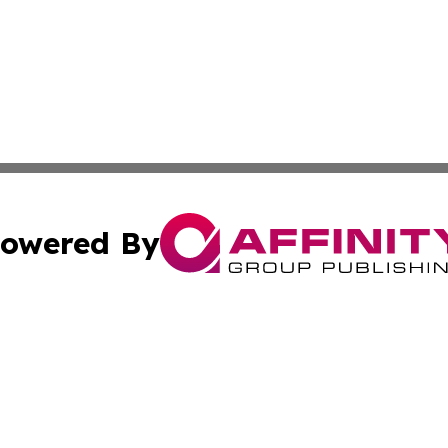
owered By
ubmit Press Release
Terms & Conditions
Copyright/DMCA
 Inc. dba Affinity Group Publishing & Europe Travel Onlin
Cookie Settings / Your Privacy Choices